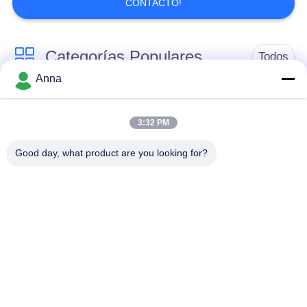
CONTACTO!
Categorías Populares
Todos
Anna
horno fusorio de la
Horno fusorio grande
inducción
3:32 PM
Good day, what product are you looking for?
Máquina de
Horno fusorio de la
calefacción de
pequeña inducción
inducción
inducción que apaga
Máquina el soldar de
la máquina
inducción
CNC que apaga la
torre de enfriamiento
máquina
del lazo cerrado