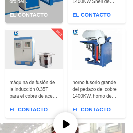
oro del
1400KW Shell de
arrabio/máquina de
acero para el aluminio
CONTROL
EL CONTACTO
EL CONTACTO
fusión eléctrica 70kw
de fusión de la plata
DE
del oro
CALIDAD
HOT
ÉNTRENOS
EN
CONTACTO
CON
máquina de fusión de
horno fusorio grande
la inducción 0.35T
del pedazo del cobre
para el cobre de acero
1400KW, horno de
NOTICIAS
del aluminio del
inducción de fusión de
EL CONTACTO
EL CONTACTO
pedazo del hierro
acero
PIDA
UNA