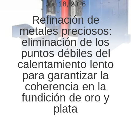
Jun 18, 2026
CONTROL
Refinación de
DE
metales preciosos:
CALIDAD
eliminación de los
ÉNTRENOS
puntos débiles del
EN
calentamiento lento
CONTACTO
para garantizar la
CON
coherencia en la
fundición de oro y
NOTICIAS
plata
PIDA
UNA