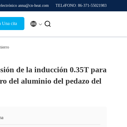
electrónico anna@cn-heat.com
TELéFONO: 86-371-55021983


n Una cita
hierro
sión de la inducción 0.35T para
ero del aluminio del pedazo del
na