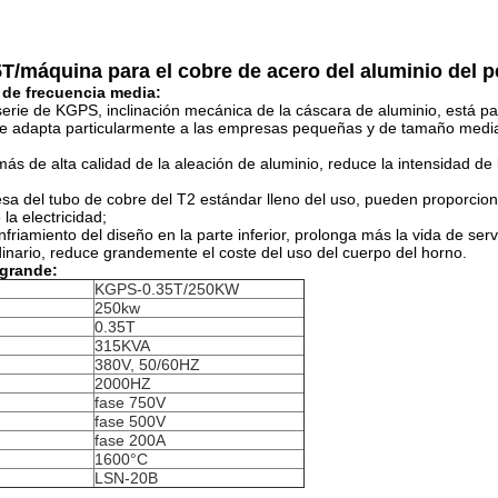
T/máquina para el cobre de acero del aluminio del p
 de frecuencia media:
serie de KGPS, inclinación mecánica de la cáscara de aluminio, está par
. Se adapta particularmente a las empresas pequeñas y de tamaño media
ás de alta calidad de la aleación de aluminio, reduce la intensidad de 
a del tubo de cobre del T2 estándar lleno del uso, pueden proporciona
la electricidad;
nfriamiento del diseño en la parte inferior, prolonga más la vida de ser
rdinario, reduce grandemente el coste del uso del cuerpo del horno.
 grande:
KGPS-0.35T/250KW
250kw
0.35T
315KVA
380V, 50/60HZ
2000HZ
fase 750V
fase 500V
fase 200A
1600°C
LSN-20B