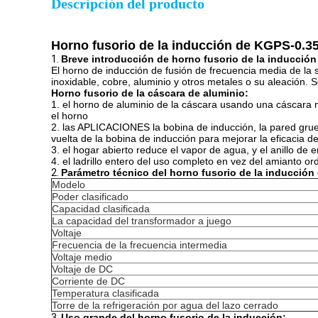
Descripción del producto
Horno fusorio de la inducción de KGPS-0.35
1.
Breve introducción de horno fusorio de la inducción
El horno de inducción de fusión de frecuencia media de la 
inoxidable, cobre, aluminio y otros metales o su aleación
Horno fusorio de la cáscara de aluminio:
1. el horno de aluminio de la cáscara usando una cáscara m
el horno
2. las APLICACIONES la bobina de inducción, la pared grues
vuelta de la bobina de inducción para mejorar la eficacia de 
3. el hogar abierto reduce el vapor de agua, y el anillo de e
4. el ladrillo entero del uso completo en vez del amianto o
2.
Parámetro técnico del horno fusorio de la inducción
Modelo
Poder clasificado
Capacidad clasificada
La capacidad del transformador a juego
Voltaje
Frecuencia de la frecuencia intermedia
Voltaje medio
Voltaje de DC
Corriente de DC
Temperatura clasificada
Torre de la refrigeración por agua del lazo cerrado
3.
Uso grande del horno fusorio de la inducción: