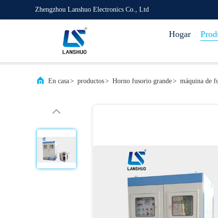
Zhengzhou Lanshuo Electronics Co., Ltd
Hogar
Prod
En casa
>
productos
>
Horno fusorio grande
>
máquina de fu