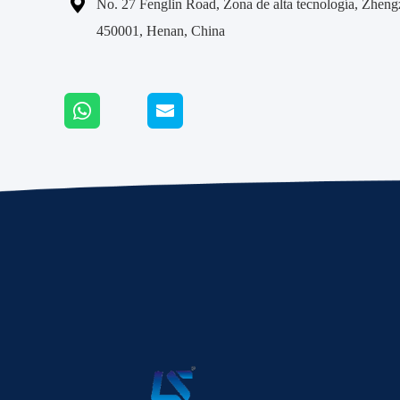

No. 27 Fenglin Road, Zona de alta tecnología, Zhen
450001, Henan, China