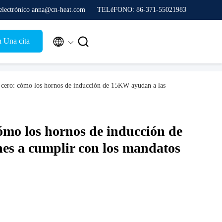
electrónico anna@cn-heat.com
TELéFONO: 86-371-55021983


n Una cita
s cero: cómo los hornos de inducción de 15KW ayudan a las
cómo los hornos de inducción de
es a cumplir con los mandatos