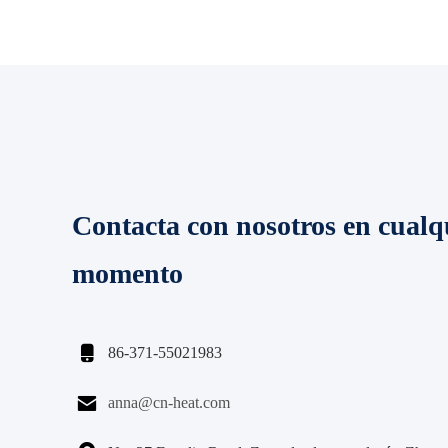
Contacta con nosotros en cualq
momento

86-371-55021983

anna@cn-heat.com