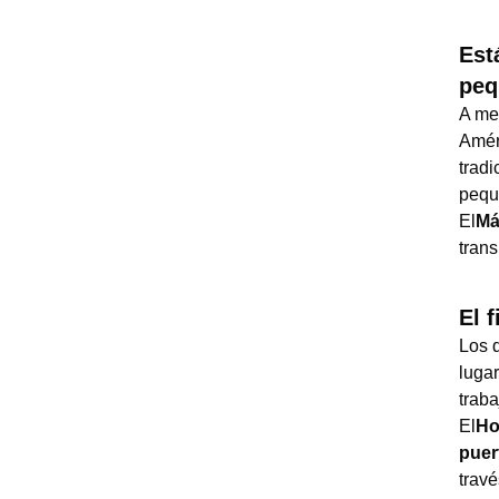
Est
peq
A me
Améri
tradi
pequ
El
Má
trans
El 
Los 
lugar
traba
El
Ho
puer
trav