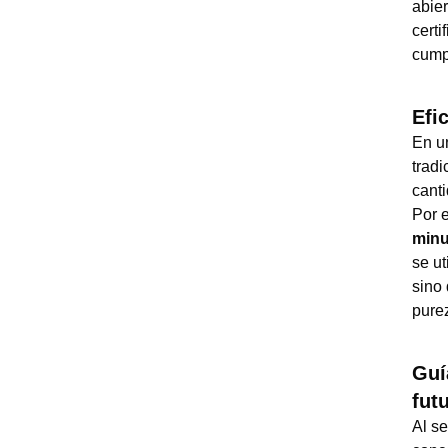
abier
certi
cump
Efi
En un
tradi
canti
Por 
minu
se ut
sino 
purez
Guí
fut
Al s