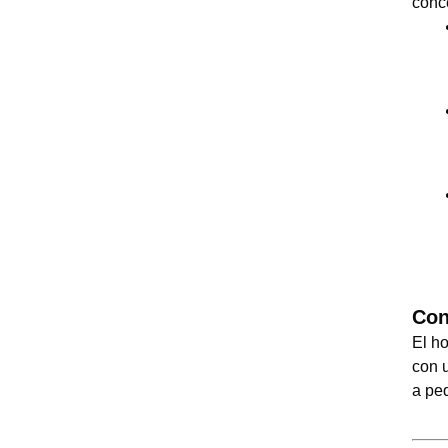
concé
Con
El h
con u
a pe