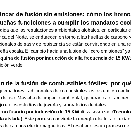
ándar de fusión sin emisiones: cómo los horno
ueñas fundiciones a cumplir los mandatos eco
dida que las regulaciones ambientales globales, en particular 
ca del Norte, se endurecen en torno a las huellas de carbono y 
cionales de gas y de resistencia se están convirtiendo en una r
eña escala. El cambio hacia una fusión de "cero emisiones" ya 
quina de fusión por inducción de alta frecuencia de 15 KW
ición verde.
fin de la fusión de combustibles fósiles: por qu
quemadores tradicionales de combustibles fósiles emiten cantida
 de uso. Más allá del impacto ambiental, generan calor ambient
jo en los estudios de joyería y laboratorios dentales.
rno fusorio por inducción de 15 KW
utiliza avanzado
Tecnolog
ta aislada)
. Este proceso convierte la energía eléctrica directa
és de campos electromagnéticos. El resultado es un proceso de 