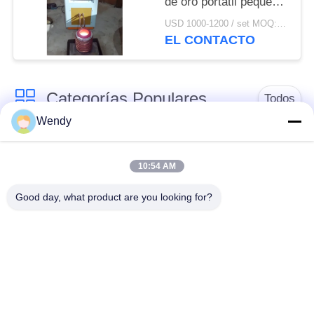
de oro portátil pequeña
para la venta
USD 1000-1200 / set MOQ:1 juego
EL CONTACTO
Categorías Populares
Todos
Wendy
horno fusorio de la
Horno fusorio grande
inducción
10:54 AM
Good day, what product are you looking for?
Máquina de
Horno fusorio de la
calefacción de
pequeña inducción
inducción
inducción que apaga
Máquina el soldar de
la máquina
inducción