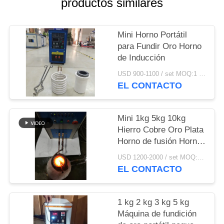
productos similares
CITA
MAPA
Mini Horno Portátil
para Fundir Oro Horno
DEL
de Inducción
SITIO
USD 900-1100 / set MOQ:1 juego
EL CONTACTO
POLÍTICA
DE
Mini 1kg 5kg 10kg
Hierro Cobre Oro Plata
PRIVACIDAD
Horno de fusión Horno
de inducción
USD 1200-2000 / set MOQ:1 juego
EL CONTACTO
1 kg 2 kg 3 kg 5 kg
Máquina de fundición