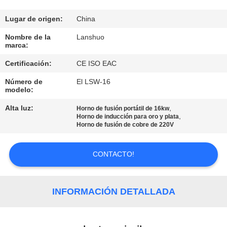
CONTROL
Lugar de origen:
China
DE
Nombre de la
Lanshuo
marca:
CALIDAD
Certificación:
CE ISO EAC
Número de
El LSW-16
ÉNTRENOS
modelo:
EN
Alta luz:
,
Horno de fusión portátil de 16kw
CONTACTO
,
Horno de inducción para oro y plata
Horno de fusión de cobre de 220V
CON
CONTACTO!
NOTICIAS
INFORMACIÓN DETALLADA
PIDA
UNA