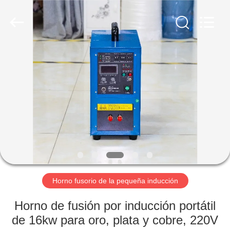
2026
Zhengzhou
Lanshuo
Electronics
Co.,
Ltd.
All
Rights
HOGAR
Reserved.
PRODUCTOS
SOBRE
NOSOTROS
VIAJE
DE
Horno fusorio de la pequeña inducción
LA
Horno de fusión por inducción portátil
FÁBRICA
de 16kw para oro, plata y cobre, 220V