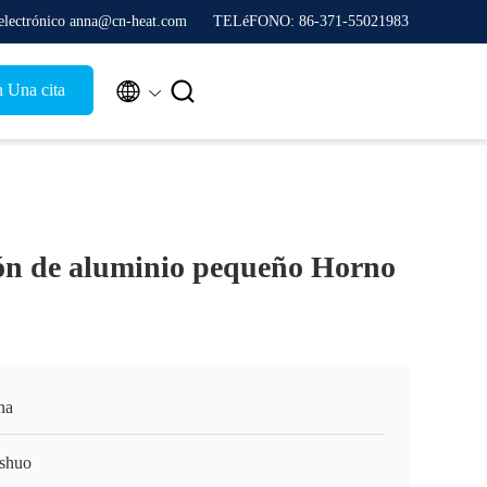
electrónico anna@cn-heat.com
TELéFONO: 86-371-55021983


n Una cita
ón de aluminio pequeño Horno
na
shuo