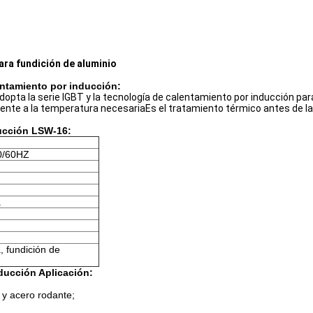
ara fundición de aluminio
entamiento por inducción:
dopta la serie IGBT y la tecnología de calentamiento por inducción par
aliente a la temperatura necesariaEs el tratamiento térmico antes de la 
ducción LSW-16:
50/60HZ
a
, fundición de
ducción Aplicación:
 y acero rodante;