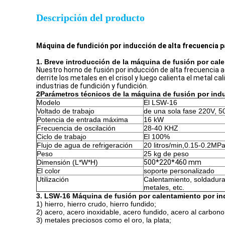
Descripción del producto
Máquina de fundición por inducción de alta frecuencia p
1. Breve introducción de la máquina de fusión por cal
Nuestro horno de fusión por inducción de alta frecuencia a
derrite los metales en el crisol y luego calienta el metal c
industrias de fundición y fundición.
2Parámetros técnicos de la máquina de fusión por in
Modelo
El LSW-16
Voltado de trabajo
de una sola fase 220V, 
Potencia de entrada máxima
16 kW
Frecuencia de oscilación
28-40 KHZ
Ciclo de trabajo
El 100%
Flujo de agua de refrigeración
20 litros/min,0.15-0.2MP
Peso
25 kg de peso
Dimensión (L*W*H)
500*220*460 mm
El color
soporte personalizado
Utilización
Calentamiento, soldadura
metales, etc.
3. LSW-16 Máquina de fusión por calentamiento por in
1) hierro, hierro crudo, hierro fundido;
2) acero, acero inoxidable, acero fundido, acero al carbono
3) metales preciosos como el oro, la plata;