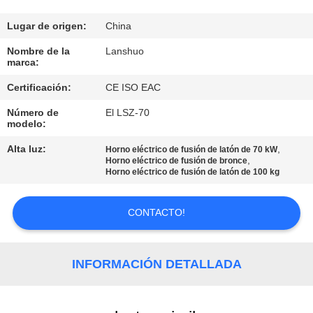
CONTROL
Lugar de origen:
China
DE
Nombre de la
Lanshuo
marca:
CALIDAD
Certificación:
CE ISO EAC
Número de
El LSZ-70
ÉNTRENOS
modelo:
EN
Alta luz:
,
Horno eléctrico de fusión de latón de 70 kW
CONTACTO
,
Horno eléctrico de fusión de bronce
Horno eléctrico de fusión de latón de 100 kg
CON
CONTACTO!
NOTICIAS
INFORMACIÓN DETALLADA
PIDA
UNA