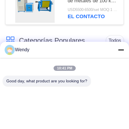
de metales de 100 kg
de latón, cobre y
USD5500-6500/set MOQ:1 sistema
chatarra de hierro
EL CONTACTO
fundido
Categorías Populares
Todos
Wendy
horno fusorio de la
Horno fusorio grande
inducción
10:41 PM
Good day, what product are you looking for?
Máquina de
Horno fusorio de la
calefacción de
pequeña inducción
inducción
inducción que apaga
Máquina el soldar de
la máquina
inducción