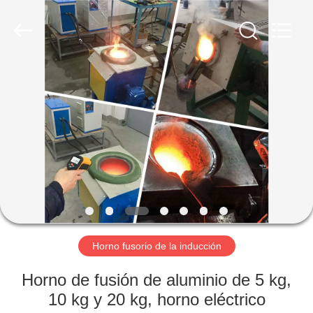
2026
Zhengzhou
Lanshuo
Electronics
Co.,
Ltd.
All
Rights
HOGAR
Reserved.
PRODUCTOS
SOBRE
NOSOTROS
VIAJE
DE
Horno fusorio de la inducción
LA
Horno de fusión de aluminio de 5 kg,
FÁBRICA
10 kg y 20 kg, horno eléctrico