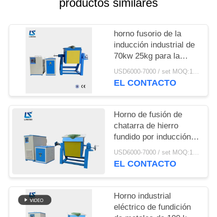
productos similares
CITA
MAPA
horno fusorio de la
inducción industrial de
DEL
70kw 25kg para la
SITIO
chatarra de acero del
USD6000-7000 / set MOQ:1 sistema
aluminio del hierro
EL CONTACTO
POLÍTICA
DE
Horno de fusión de
chatarra de hierro
PRIVACIDAD
fundido por inducción
industrial eléctrico de
USD6000-7000 / set MOQ:1 set
90 kW con crisoles
EL CONTACTO
Horno industrial
eléctrico de fundición