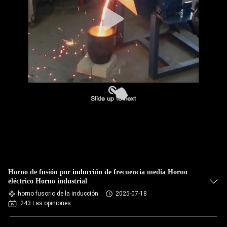
CONTROL
DE
CALIDAD
ÉNTRENOS
EN
CONTACTO
CON
NOTICIAS
Horno de fusión por inducción de frecuencia media Horno
eléctrico Horno industrial
horno fusorio de la inducción
2025-07-18
PIDA
243 Las opiniones
UNA