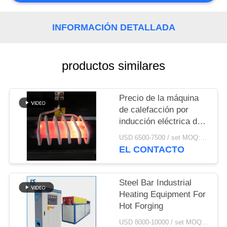
CITA
INFORMACIÓN DETALLADA
MAPA
DEL
productos similares
SITIO
Precio de la máquina
POLÍTICA
de calefacción por
DE
inducción eléctrica de
alta frecuencia
PRIVACIDAD
USD 6500-7500 / set MOQ:1 sistema
EL CONTACTO
Steel Bar Industrial
Heating Equipment For
Hot Forging
USD 8000-10000 / set MOQ:1 set