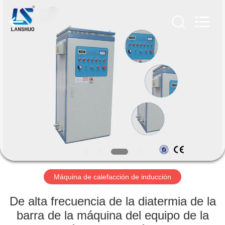
2026
Zhengzhou
Lanshuo
Electronics
Co.,
Ltd.
All
Rights
HOGAR
Reserved.
PRODUCTOS
SOBRE
NOSOTROS
VIAJE
DE
Máquina de calefacción de inducción
LA
De alta frecuencia de la diatermia de la
FÁBRICA
barra de la máquina del equipo de la