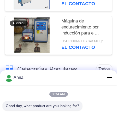
EL CONTACTO
Máquina de
endurecimiento por
inducción para el
tratamiento térmico de
USD 3000-4000 / set MOQ:1 set
la superficie de la
EL CONTACTO
placa de acero
Categorías Populares
Todos
Anna
horno fusorio de la
Horno fusorio grande
inducción
2:24 AM
Good day, what product are you looking for?
Máquina de
Horno fusorio de la
calefacción de