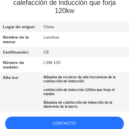
calefacción de inducción que forja
120kw
CONTROL
DE
Lugar de origen:
China
CALIDAD
Nombre de la
Lanshuo
marca:
ÉNTRENOS
Certificación:
CE
EN
Número de
LSW-120
CONTACTO
modelo:
CON
Alta luz:
Máquina de recalcar de alta frecuencia de la
calefacción de inducción
,
calefacción de inducción 120kw que forja el
NOTICIAS
equipo
,
Máquina de calefacción de inducción de la
diatermia de la barra
PIDA
UNA
CONTACTO!