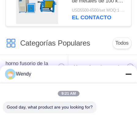
de metales de 100 kg
de latón, cobre y
USD5500-6500/set MOQ:1 sistema
chatarra de hierro
EL CONTACTO
fundido
Categorías Populares
Todos
horno fusorio de la
Horno fusorio grande
inducción
Wendy
Máquina de
Horno fusorio de la
9:21 AM
calefacción de
pequeña inducción
inducción
Good day, what product are you looking for?
inducción que apaga
Máquina el soldar de
la máquina
inducción