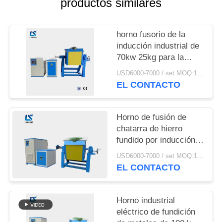
productos similares
CITA
MAPA
horno fusorio de la
inducción industrial de
DEL
70kw 25kg para la
SITIO
chatarra de acero del
USD6000-7000 / set MOQ:1 sistema
aluminio del hierro
EL CONTACTO
POLÍTICA
DE
Horno de fusión de
chatarra de hierro
PRIVACIDAD
fundido por inducción
industrial eléctrico de
USD6000-7000 / set MOQ:1 set
90 kW con crisoles
EL CONTACTO
Horno industrial
eléctrico de fundición