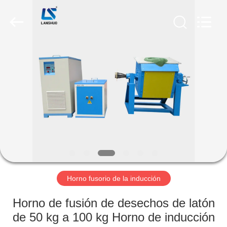
2026
Zhengzhou
Lanshuo
Electronics
Co.,
Ltd.
All
Rights
HOGAR
Reserved.
PRODUCTOS
SOBRE
NOSOTROS
VIAJE
DE
Horno fusorio de la inducción
LA
Horno de fusión de desechos de latón
FÁBRICA
de 50 kg a 100 kg Horno de inducción