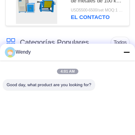
de metales de 100 kg
de latón, cobre y
USD5500-6500/set MOQ:1 sistema
chatarra de hierro
EL CONTACTO
fundido
Categorías Populares
Todos
Wendy
horno fusorio de la
Horno fusorio grande
inducción
4:01 AM
Good day, what product are you looking for?
Máquina de
Horno fusorio de la
calefacción de
pequeña inducción
inducción
inducción que apaga
Máquina el soldar de
la máquina
inducción