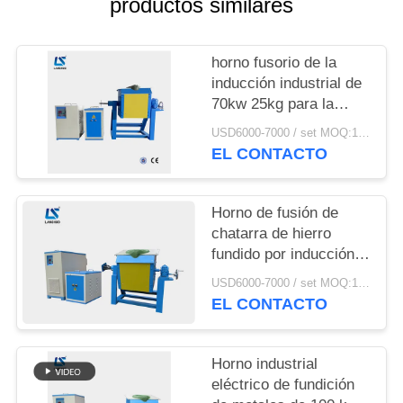
productos similares
CITA
MAPA
horno fusorio de la
inducción industrial de
DEL
70kw 25kg para la
SITIO
chatarra de acero del
USD6000-7000 / set MOQ:1 sistema
aluminio del hierro
EL CONTACTO
POLÍTICA
DE
Horno de fusión de
chatarra de hierro
PRIVACIDAD
fundido por inducción
industrial eléctrico de
USD6000-7000 / set MOQ:1 set
90 kW con crisoles
EL CONTACTO
Horno industrial
eléctrico de fundición