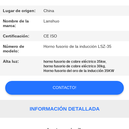
CONTROL
Lugar de origen:
China
DE
Nombre de la
Lanshuo
marca:
CALIDAD
Certificación:
CE ISO
Número de
Horno fusorio de la inducción LSZ-35
ÉNTRENOS
modelo:
EN
Alta luz:
,
horno fusorio de cobre eléctrico 35kw
CONTACTO
,
horno fusorio de cobre eléctrico 30kg
Horno fusorio del oro de la inducción 35KW
CON
CONTACTO!
NOTICIAS
INFORMACIÓN DETALLADA
PIDA
UNA