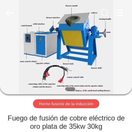
2026
Zhengzhou
Lanshuo
Electronics
Co.,
Ltd.
All
Rights
HOGAR
Reserved.
PRODUCTOS
SOBRE
NOSOTROS
VIAJE
DE
Horno fusorio de la inducción
LA
Fuego de fusión de cobre eléctrico de
FÁBRICA
oro plata de 35kw 30kg