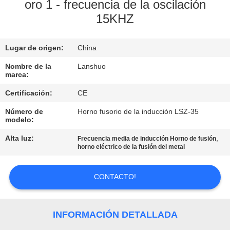
oro 1 - frecuencia de la oscilación
15KHZ
CONTROL
DE
Lugar de origen:
China
CALIDAD
Nombre de la
Lanshuo
marca:
ÉNTRENOS
Certificación:
CE
EN
Número de
Horno fusorio de la inducción LSZ-35
CONTACTO
modelo:
CON
Alta luz:
,
Frecuencia media de inducción Horno de fusión
horno eléctrico de la fusión del metal
NOTICIAS
CONTACTO!
PIDA
INFORMACIÓN DETALLADA
UNA