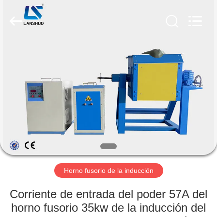
2026
Zhengzhou
Lanshuo
Electronics
Co.,
Ltd.
All
Rights
HOGAR
Reserved.
PRODUCTOS
SOBRE
NOSOTROS
VIAJE
DE
Horno fusorio de la inducción
LA
Corriente de entrada del poder 57A del
FÁBRICA
horno fusorio 35kw de la inducción del