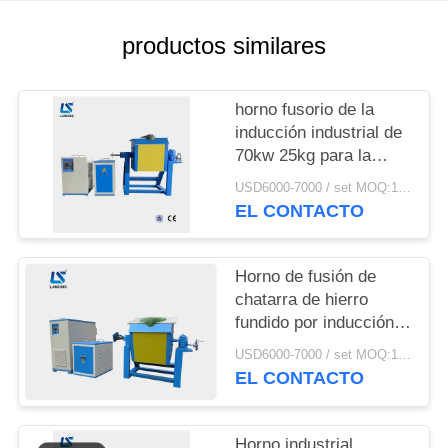
CITA
productos similares
MAPA
DEL
horno fusorio de la
inducción industrial de
SITIO
70kw 25kg para la
chatarra de acero del
USD6000-7000 / set MOQ:1 sistema
POLÍTICA
aluminio del hierro
EL CONTACTO
DE
PRIVACIDAD
Horno de fusión de
chatarra de hierro
fundido por inducción
industrial eléctrico de
USD6000-7000 / set MOQ:1 set
90 kW con crisoles
EL CONTACTO
Horno industrial