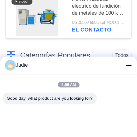
eléctrico de fundición
de metales de 100 kg
de latón, cobre y
USD5500-6500/set MOQ:1 sistema
chatarra de hierro
EL CONTACTO
fundido
Categorías Populares
Todos
Judie
horno fusorio de la
Horno fusorio grande
inducción
5:56 AM
Good day, what product are you looking for?
Máquina de
Horno fusorio de la
calefacción de
pequeña inducción
inducción
inducción que apaga
Máquina el soldar de