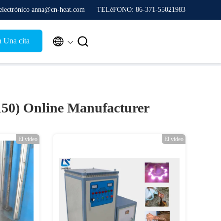
electrónico anna@cn-heat.com
TELéFONO: 86-371-55021983


n Una cita
150)
Online Manufacturer
El video
El video