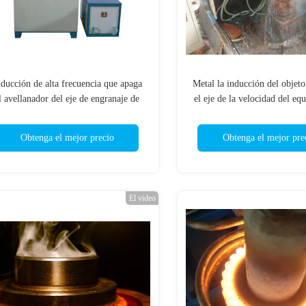
nducción de alta frecuencia que apaga
Metal la inducción del objet
l avellanador del eje de engranaje de
el eje de la velocidad del eq
piñón de los esquileos de jardín del
poder 50kw
equipo
Obtenga el mejor precio
Obtenga el mejor pre
El video