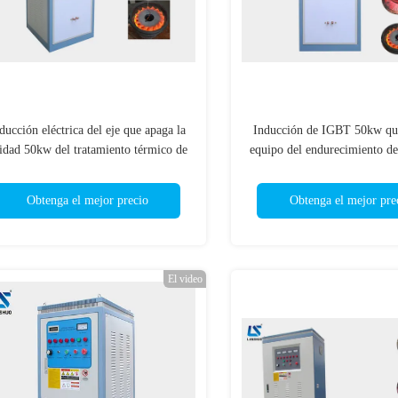
ducción eléctrica del eje que apaga la
Inducción de IGBT 50kw que
idad 50kw del tratamiento térmico de
equipo del endurecimiento de
la máquina/IGBT
eléctrica de la eficacia alta d
Obtenga el mejor precio
Obtenga el mejor pre
El video