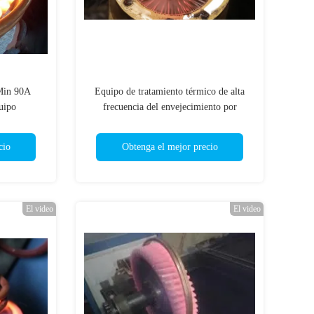
/Min 90A
Equipo de tratamiento térmico de alta
uipo
frecuencia del envejecimiento por
temple de la inducción del engranaje
axial 480A
cio
Obtenga el mejor precio
El video
El video