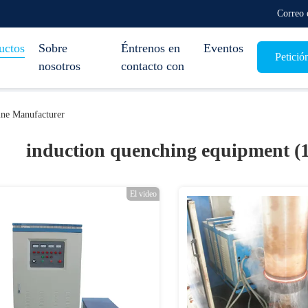
Correo 
uctos
Sobre
Éntrenos en
Eventos
Petició
nosotros
contacto con
ine Manufacturer
induction quenching equipment (
El video