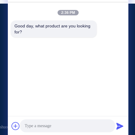
2:36 PM
Eventos
Good day, what product are you looking 
Petición Una cita
for?
Casos de trabajo
TELéFONO: 86-371-55021983
Noticias


huo Electronics Co., Ltd Todos los derechos. Reservado.