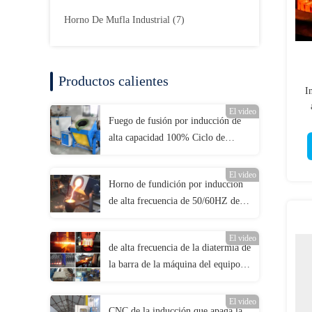
Horno De Mufla Industrial
(7)
Productos calientes
I
El video
Fuego de fusión por inducción de
alta capacidad 100% Ciclo de
trabajo Acero hierro cobre aluminio
1-100kg
El video
Horno de fundición por inducción
de alta frecuencia de 50/60HZ de
70 kg con garantía gratuita de 1 año
El video
de alta frecuencia de la diatermia de
la barra de la máquina del equipo
de la calefacción de inducción que
forja 120kw
El video
CNC de la inducción que apaga la