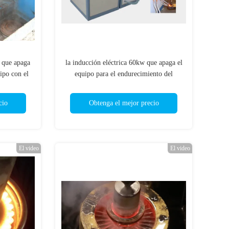
o que apaga
la inducción eléctrica 60kw que apaga el
uipo con el
equipo para el endurecimiento del
engranaje fácil instala
cio
Obtenga el mejor precio
El video
El video