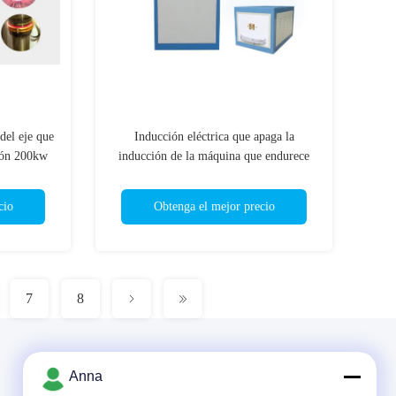
del eje que
Inducción eléctrica que apaga la
ión 200kw
inducción de la máquina que endurece
na
eficacia alta del equipo IGBT 50kw
cio
Obtenga el mejor precio
7
8
Anna