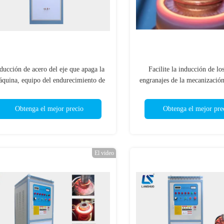
ducción de acero del eje que apaga la
Facilite la inducción de los
quina, equipo del endurecimiento de
engranajes de la mecanizació
inducción eléctrica 50kw
el equipo de tratamiento 
químico
Obtenga el mejor precio
Obtenga el mejor pre
El video