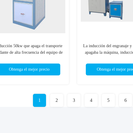
ducción 50kw que apaga el transporte
La inducción del engranaje y 
dante de alta frecuencia del equipo de
apagaba la máquina, inducc
la máquina
endureció la máqui
Obtenga el mejor precio
Obtenga el mejor pre
1
2
3
4
5
6