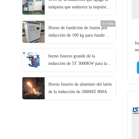
máquina que endurece la impulsión
del motor de pasos de las máquinas-
herramientas
El video
Horno de fundición de fusión por
inducción de 100 kg para fundir
cobre de aluminio hierro acero
In
má
bronce de latón
horno fusorio grande de la
inducción de 5T 3000KW para la
fusión del metal/del
níquel/Titanium
Horno fusorio de aluminio del latón
de la inducción de 2000HZ 800A