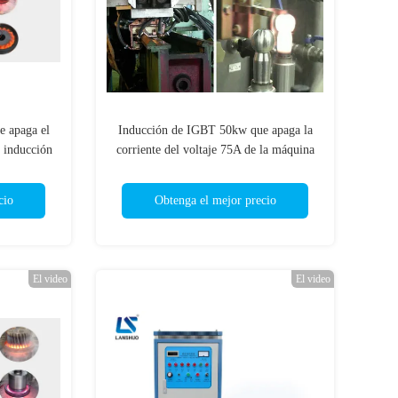
 apaga el
Inducción de IGBT 50kw que apaga la
 inducción
corriente del voltaje 75A de la máquina
e la máquina
380V para soldar/soldadura
cio
Obtenga el mejor precio
El video
El video