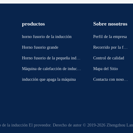
productos
Sobre nosotros
horno fusorio de la inducción
Perfil de la empresa
Horno fusorio grande
Recorrido por la fábr
ica
Horno fusorio de la pequeña induc
Control de calidad
ción
Máquina de calefacción de inducci
Mapa del Sitio
ón
inducción que apaga la máquina
Contacta con nosotro
s
o de la inducción El proveedor. Derecho de autor © 2019-2026 Zhengzhou Lans