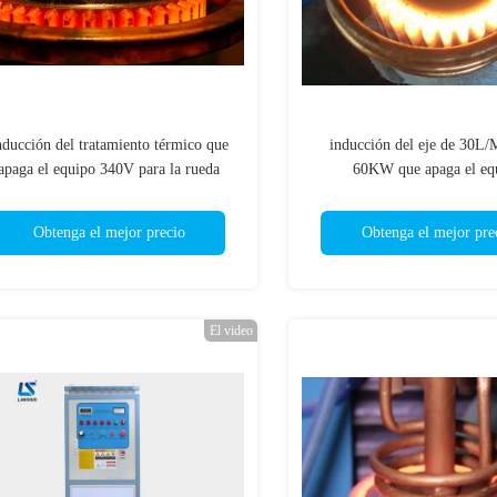
nducción del tratamiento térmico que
inducción del eje de 30L
apaga el equipo 340V para la rueda
60KW que apaga el eq
volante Ring Gear
Obtenga el mejor precio
Obtenga el mejor pre
El video