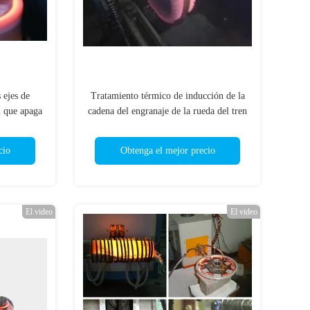
 ejes de
Tratamiento térmico de inducción de la
n que apaga
cadena del engranaje de la rueda del tren
térmico
del eje que apaga el equipo
cio
Obtenga el mejor precio
El video
El video