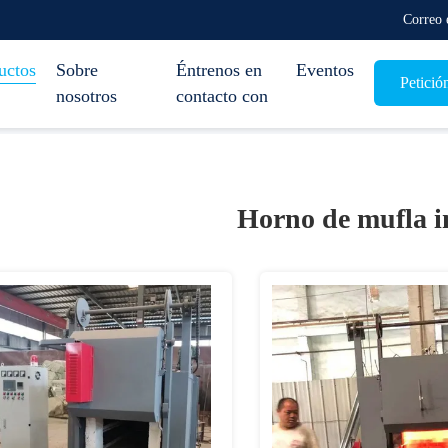
Correo 
uctos
Sobre
Éntrenos en
Eventos
Petició
nosotros
contacto con
Horno de mufla i