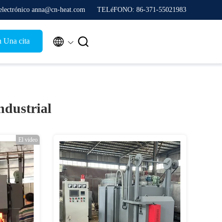
electrónico anna@cn-heat.com
TELéFONO: 86-371-55021983


n Una cita
ndustrial
El video