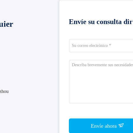
Envíe su consulta di
uier
gzhou
Envíe ahora