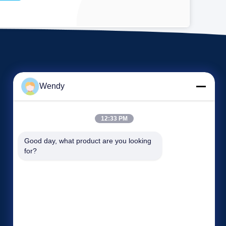
Wendy
12:33 PM
Eventos
Good day, what product are you looking 
Petición Una cita
for?
Casos de trabajo
TELéFONO: 86-371-55021983
Noticias

