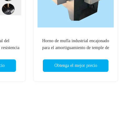
al del
Horno de mufla industrial encajonado
resistencia
para el amortiguamiento de temple de
calefacción del recocido
cio
Obtenga el mejor precio