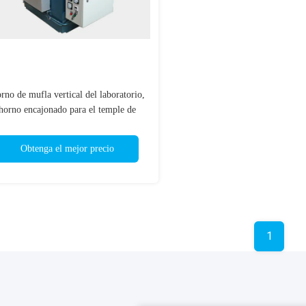
rno de mufla vertical del laboratorio,
horno encajonado para el temple de
calefacción
Obtenga el mejor precio
1