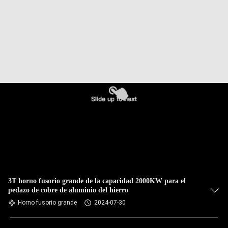
CONTROL
DE
CALIDAD
ÉNTRENOS
EN
CONTACTO
CON
NOTICIAS
3T horno fusorio grande de la capacidad 2000KW para el
pedazo de cobre de aluminio del hierro
PIDA
Horno fusorio grande
2024-07-30
UNA